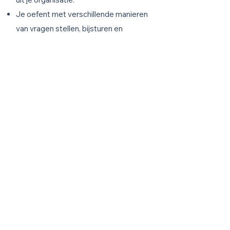
Je oefent met verschillende manieren
van vragen stellen, bijsturen en
verbeteren.
Je krijgt feedback op je aanpak en op
de resultaten die Copilot oplevert.
Praktische informatie
🕙 3,5 uur
🏢 InCompany
👥 groep max. 8 personen
💻 Betaalde Copilot-
licentie vereist
Prijs indicatie aanvragen