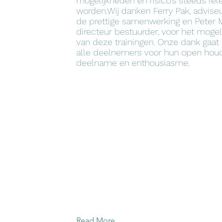
mogelijkheden en risico's steeds rel
worden.Wij danken Ferry Pak, adviseu
de prettige samenwerking en Peter 
directeur bestuurder, voor het moge
van deze trainingen. Onze dank gaat 
alle deelnemers voor hun open houd
deelname en enthousiasme.
Read More