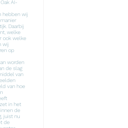
 Oak AI-
n hebben wij
e manier
jk. Daarbij
nt, welke
r ook welke
 wij
uren op
kan worden
an de slag
middel van
beelden
ld van hoe
an
eft
zet in het
binnen de
, juist nu
t de