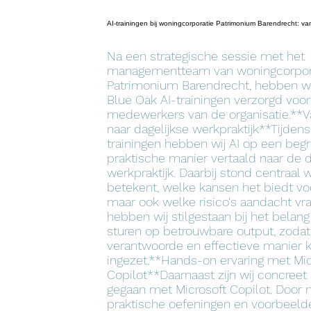
AI-trainingen bij woningcorporatie Patrimonium Barendrecht: van 
Na een strategische sessie met het
managementteam van woningcorpor
Patrimonium Barendrecht, hebben wi
Blue Oak AI-trainingen verzorgd voor
medewerkers van de organisatie.**V
naar dagelijkse werkpraktijk**Tijden
trainingen hebben wij AI op een begri
praktische manier vertaald naar de d
werkpraktijk. Daarbij stond centraal 
betekent, welke kansen het biedt vo
maar ook welke risico's aandacht vr
hebben wij stilgestaan bij het belang
sturen op betrouwbare output, zodat
verantwoorde en effectieve manier 
ingezet.**Hands-on ervaring met Mic
Copilot**Daarnaast zijn wij concreet
gegaan met Microsoft Copilot. Door 
praktische oefeningen en voorbeeld