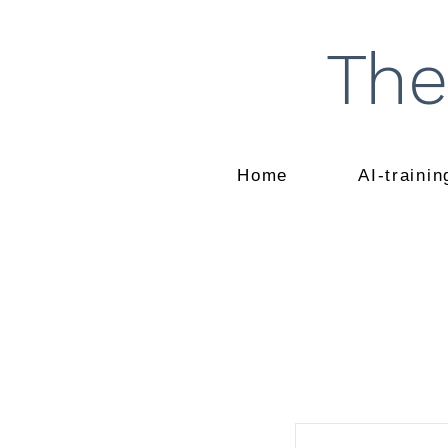
The
Home
AI-traini