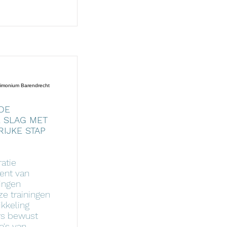
rimonium Barendrecht
DE
 SLAG MET
IJKE STAP
atie
ent van
ingen
e trainingen
ikkeling
rs bewust
o's van