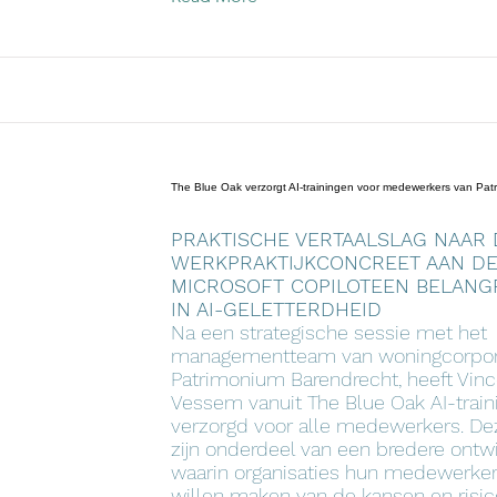
The Blue Oak verzorgt AI-trainingen voor medewerkers van Pat
PRAKTISCHE VERTAALSLAG NAAR 
WERKPRAKTIJKCONCREET AAN DE
MICROSOFT COPILOTEEN BELANGR
IN AI-GELETTERDHEID
Na een strategische sessie met het
managementteam van woningcorpor
Patrimonium Barendrecht, heeft Vinc
Vessem vanuit The Blue Oak AI-train
verzorgd voor alle medewerkers. Dez
zijn onderdeel van een bredere ontw
waarin organisaties hun medewerke
willen maken van de kansen en risic