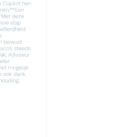
 Copilot hen
unen.**Een
**Met deze
ooie stap
letterdheid
e
 en bewust
ico's steeds
ak, Adviseur
eter
het mogelijk
jk ook dank
houding,