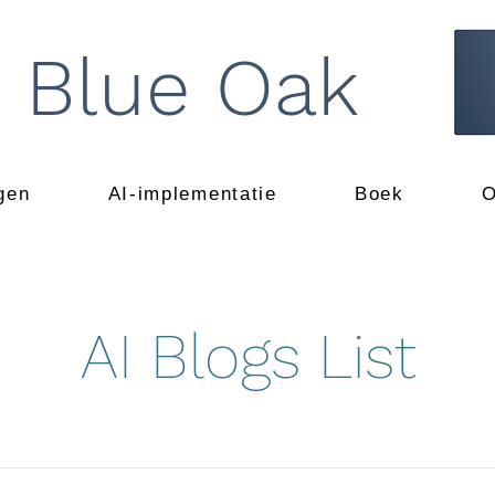
 Blue Oak
ngen
AI-implementatie
Boek
O
AI Blogs List