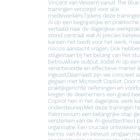
Vincent van Vessem vanuit The Blue
trainingen verzorgd voor alle
medewerkers.Tijdens deze traininge
AI op een begrijpelijke en praktisch
vertaald naar de dagelijkse werkprakti
stond centraal wat AI precies beteke
kansen het biedt voor het werk, maa
risico's aandacht vragen. Ook hebben
stilgestaan bij het belang van het st
betrouwbare output, zodat AI op een
verantwoorde en effectieve manier 
ingezet.Daarnaast zijn we concreet a
gegaan met Microsoft Copilot. Door 
praktijkgerichte oefeningen en voor
kregen de deelnemers een goed bee
Copilot hen in het dagelijkse werk k
ondersteunen.Met deze trainingen he
Patrimonium een belangrijke stap ge
versterken van de AI-geletterdheid 
organisatie. Een cruciale ontwikkeling
kennis van AI en bewust omgaan me