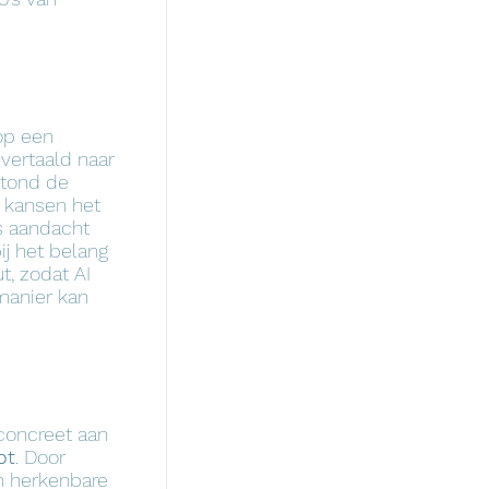
op een
 vertaald naar
stond de
e kansen het
's aandacht
ij het belang
t, zodat AI
manier kan
 concreet aan
ot
. Door
n herkenbare