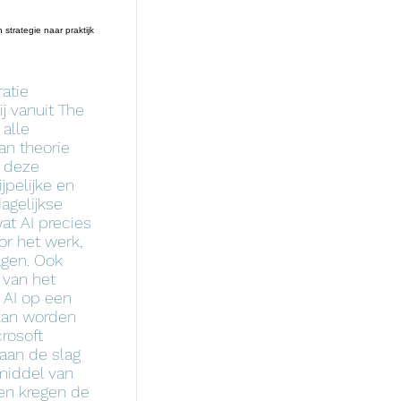
strategie naar praktijk
atie
j vanuit The
 alle
an theorie
s deze
jpelijke en
agelijkse
wat AI precies
or het werk,
agen. Ook
 van het
 AI op een
kan worden
rosoft
 aan de slag
middel van
en kregen de