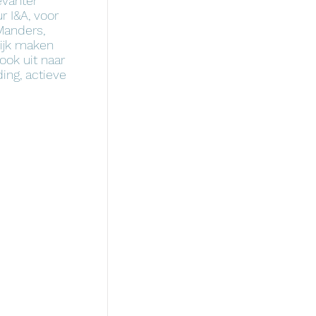
evanter
r I&A, voor
Manders,
lijk maken
ook uit naar
ing, actieve